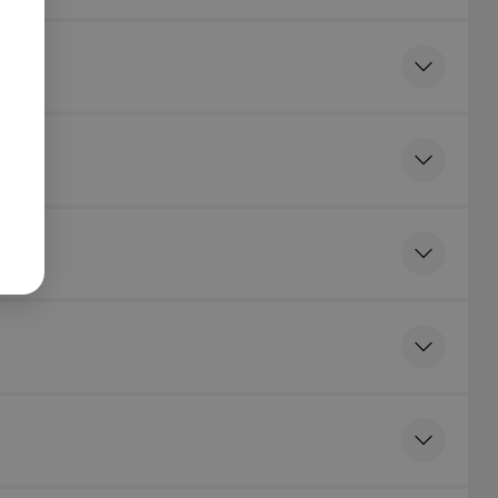
оночника
 полости