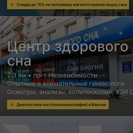
Скидка до 15% на программу магнитотерапии мышц таза
Центр здорового
сна
2.3 км • пр-т Независимости
Опытные и внимательные гинекологи.
Осмотры, анализы, кольпоскопия, УЗИ 
Введение и удаление ВМС под контрол
Диагностика сна (полисомнография) в Минске