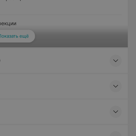
оекции
Показать ещё
роекциях
)
елета в 1 проекции
елета в 2 проекциях