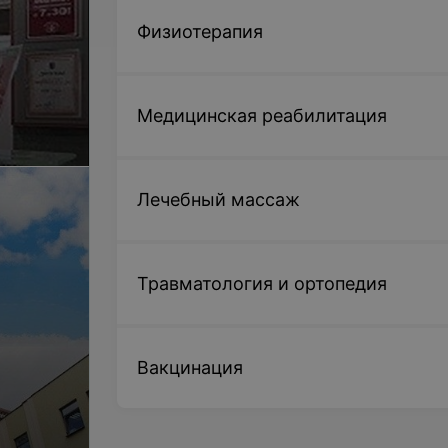
Цена по запросу
Физиотерапия
Рентгенография (обзорная) брюшно
Цена по запросу
Медицинская реабилитация
отры
Рентген пищевода
Цена по запросу
Лечебный массаж
Рентген желудка
Цена по запросу
Травматология и ортопедия
Первичное двойное контрастирован
Цена по запросу
Вакцинация
Рентген двенадцатиперстной кишки
Цена по запросу