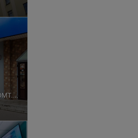
Ирригоскопия
Цена по запросу
Ирригоскопия с двойным контрасти
Цена по запросу
Первичное двойное контрастирован
Цена по запросу
Консультация по рентгеновским сн
Цена по запросу
ОМТ.
ем УЗИ
Компьютерная томография (КТ)
КТ лицевого черепа