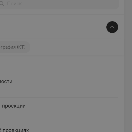
 (КТ)
графия (КТ)
лости
1 проекции
2 проекциях