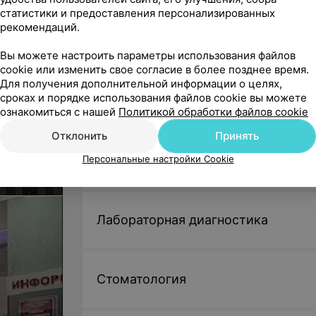
Рентген ребер
статистики и предоставления персонализированных
кой
Цена по запросу
рекомендаций.
Пульмонология
Вы можете настроить параметры использования файлов
Рентген грудины
cookie или изменить свое согласие в более позднее время.
Для получения дополнительной информации о целях,
Цена по запросу
сроках и порядке использования файлов cookie вы можете
Нетрадиционная медицина
ознакомиться с нашей
Политикой обработки файлов cookie
Рентген костей таза
Отклонить
Принять
Цена по запросу
у с 9:00
Персональные настройки Cookie
Стационар
Функциональное исследование позв
Цена по запросу
Лабораторная диагностика
Рентген мягких тканей
Цена по запросу
Стоматология
Рентгеноскопия (обзорная) брюшной