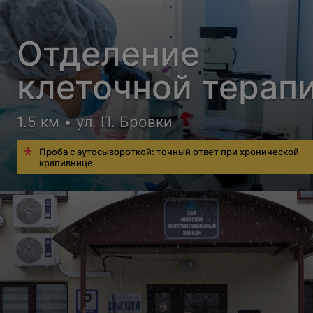
Отделение
клеточной терап
1.5 км • ул. П. Бровки
Проба с аутосывороткой: точный ответ при хронической
крапивнице