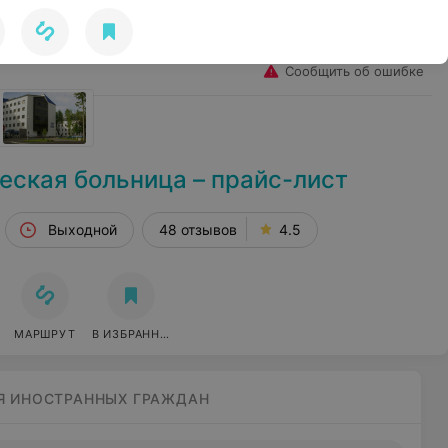
Избранное
Войти
Сообщить об ошибке
еская больница – прайс-лист
Выходной
48 отзывов
4.5
МАРШРУТ
В ИЗБРАННОЕ
Я ИНОСТРАННЫХ ГРАЖДАН