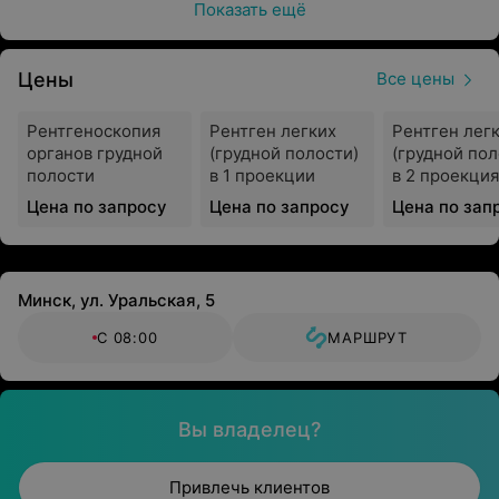
Показать ещё
Лечебно-диагностическая помощь (на базе
учреждения есть лаборатория);
Цены
Все цены
Хирургическая помощь (в том числе лапароскопия и
лазерная хирургия);
Рентгеноскопия
Рентген легких
Рентген лег
Лечебная физкультура и реабилитация больных;
органов грудной
(грудной полости)
(грудной пол
полости
в 1 проекции
в 2 проекция
Родовспоможение в отделениях: физиологическом,
Цена по запросу
Цена по запросу
Цена по зап
обсервационном, патологии беременных;
Компьютерная и магнитно-резонансная томография;
Повышение квалификации служащего персонала.
Минск, ул. Уральская, 5
Лечебно-диагностическую помощь оказывают
С 08:00
МАРШРУТ
специалисты
по профилям:
Ортопедия;
Вы владелец?
Травматология;
Гастроэнтерология;
Привлечь клиентов