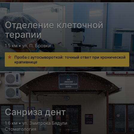
Отделение клеточной
терапии
1.5 км • ул. П. Бровки
Проба с аутосывороткой: точный ответ при хронической
крапивнице
Санриза дент
1.6 км • ул. Змитрока Бядули
Стоматология