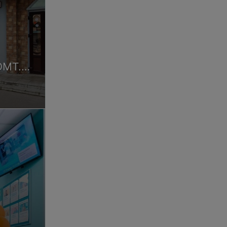
ОМТ.
ем УЗИ