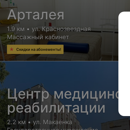
Арталея
1.9 км • ул. Краснозвездная
Массажный кабинет
Скидки на абонементы!
Центр медицинс
реабилитации
2.2 км • ул. Макаенка