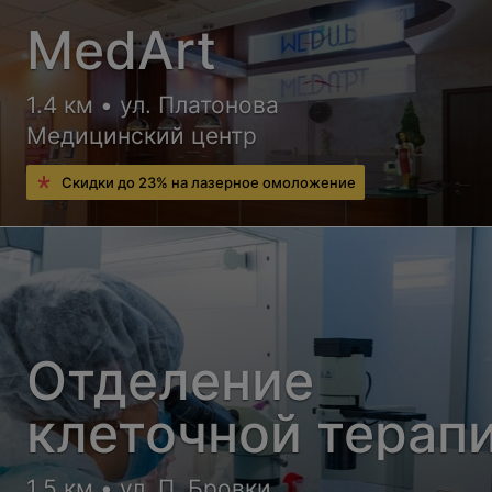
MedArt
1.4 км • ул. Платонова
Медицинский центр
Скидки до 23% на лазерное омоложение
Отделение
клеточной терап
1.5 км • ул. П. Бровки