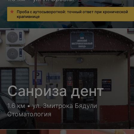
Проба с аутосывороткой: точный ответ при хронической
крапивнице
Санриза дент
1.6 км • ул. Змитрока Бядули
Стоматология