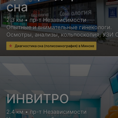
сна
2.3 км • пр-т Независимости
Опытные и внимательные гинекологи.
Осмотры, анализы, кольпоскопия, УЗИ 
Введение и удаление ВМС под контрол
Диагностика сна (полисомнография) в Минске
ИНВИТРО
2.4 км • пр-т Независимости