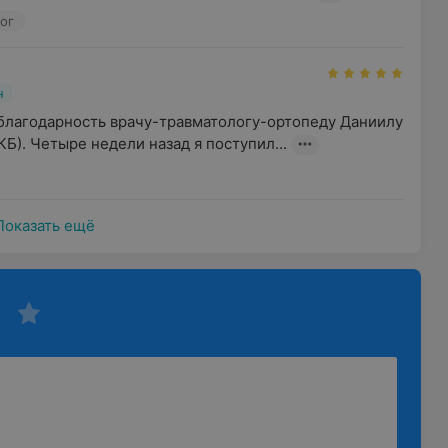
лог
н
лагодарность врачу-травматологу-ортопеду Даниилу 
Б). Четыре недели назад я поступил...
Показать ещё