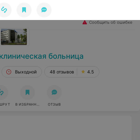
Избранное
Войти
Сообщить об ошибке
 клиническая больница
Выходной
48 отзывов
4.5
ШРУТ
В ИЗБРАННОЕ
ОТЗЫВ