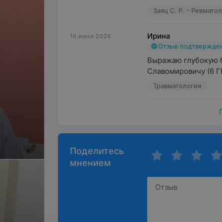
Заяц С. Р. - Ревмато
Ирина
10 июня 2026
Отзыв подтвержде
Выражаю глубокую б
Славомировичу (6 ГК
Травматология
Поделитесь
мнением