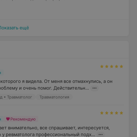
Показать ещё
н
оторого я видела. От меня все отмахнулись, а он 
облему и очень помог. Действительн...
ед • Травматолог
Травматология
н
Рекомендую
ет внимательно, все спрашивает, интересуется, 
о у ревматолога профессиональный подх...