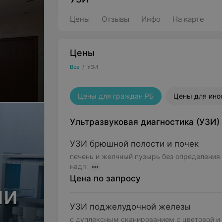
Цены
Отзывы
Инфо
На карте
Цены
Все
/
УЗИ
Цены для граждан РБ
Цены для ино
Ультразвуковая диагностика (УЗИ)
УЗИ брюшной полости и почек
печень и желчный пузырь без определения 
надпо
Цена по запросу
ии
УЗИ поджелудочной железы
с дуплексным сканированием с цветовой и