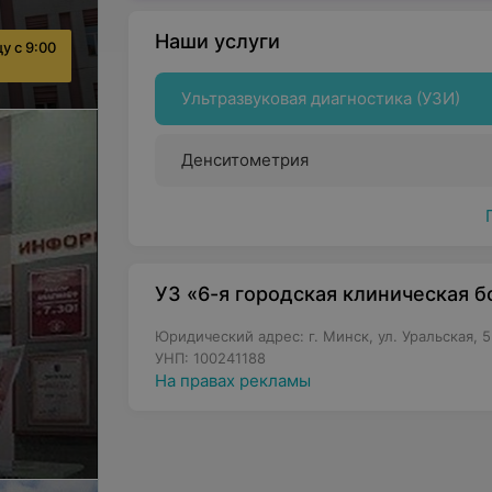
Наши услуги
у с 9:00
Ультразвуковая диагностика (УЗИ)
Денситометрия
УЗ «6-я городская клиническая 
Юридический адрес: г. Минск, ул. Уральская, 5
УНП: 100241188
На правах рекламы
отры