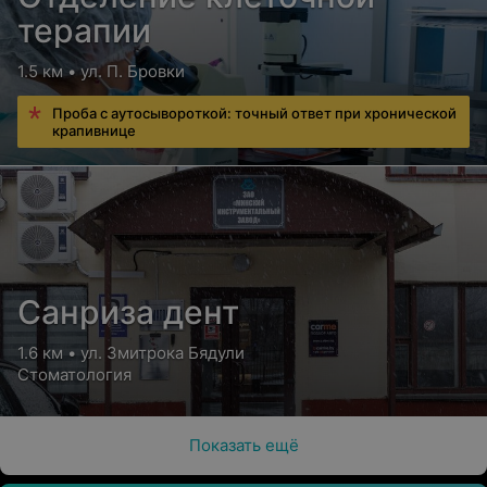
терапии
1.5 км • ул. П. Бровки
Проба с аутосывороткой: точный ответ при хронической
крапивнице
Санриза дент
1.6 км • ул. Змитрока Бядули
Стоматология
Показать ещё