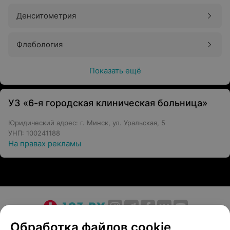
Денситометрия
Флебология
Показать ещё
УЗ «6-я городская клиническая больница»
Юридический адрес: г. Минск, ул. Уральская, 5
УНП: 100241188
На правах рекламы
О проекте
Новости проекта
Размещение рекламы
Обработка файлов cookie